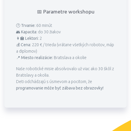
📅 Parametre workshopu
🕐
Trvanie:
60 minút
👥
Kapacita:
do 30 žiakov
👩‍🏫
Lektori:
2
💰
Cena:
220 € / trieda (vrátane všetkých robotov, máp
a diplomov)
📍
Miesto realizácie:
Bratislava a okolie
Naše robotické misie absolvovalo už viac ako 30 škôl z
Bratislavy a okolia.
Deti odchádzajú s úsmevom a pocitom, že
programovanie môže byť zábava bez obrazovky!