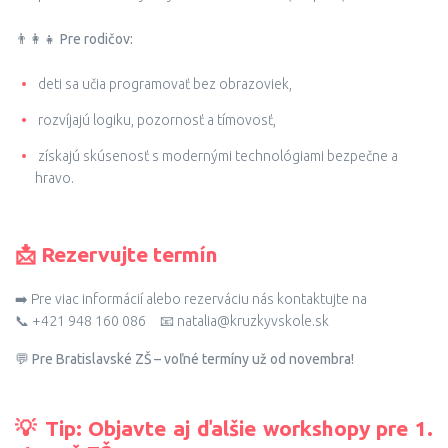
👨‍👩‍👧
Pre rodičov:
deti sa učia programovať bez obrazoviek,
rozvíjajú logiku, pozornosť a tímovosť,
získajú skúsenosť s modernými technológiami bezpečne a
hravo.
📩 Rezervujte termín
➡️ Pre viac informácií alebo rezerváciu nás kontaktujte na
📞 +421 948 160 086 📧
natalia@kruzkyvskole.sk
💬
Pre Bratislavské ZŠ – voľné termíny už od novembra!
💡 Tip: Objavte aj ďalšie workshopy pre 1.