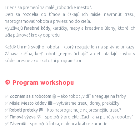
Trieda sa premení na malé „robotické mesto“.
Deti sa rozdelia do tímov a čakajú ich
misie
: navrhnúť trasu,
naprogramovať robota a priviesť ho do cieľa.
Využívajú
farebné kódy
, kartičky, mapy a kreatívne úlohy, ktoré ich
učia plánovať kroky dopredu.
Každý tím má svojho robota – ktorý reaguje len na správne príkazy.
Zábava začína, keď roboti „neposlúchajú“ a deti hľadajú chybu v
kóde, presne ako skutoční programátori.
⚙️ Program workshopu
✅
Zoznám sa s robotom 🤖
– ako robot „vidí“ a reaguje na farby
✅
Misia: Mesto kódov 🏙️
– vytvárame trasu, domy, prekážky
✅
Robotí preteky 🏁
– kto naprogramuje najpresnejšiu trasu?
✅
Tímová výzva 💡
– spoločný projekt: „Záchrana planéty robotov“
✅
Záver 📸
– spoločná fotka, diplom a krátke zhrnutie