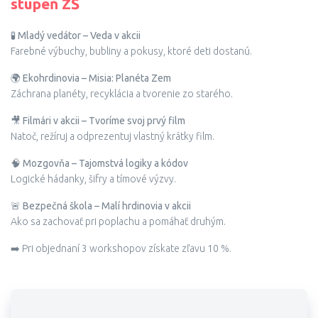
stupeň ZŠ
🧪
Mladý vedátor – Veda v akcii
Farebné výbuchy, bubliny a pokusy, ktoré deti dostanú.
🌍
Ekohrdinovia – Misia: Planéta Zem
Záchrana planéty, recyklácia a tvorenie zo starého.
🎥
Filmári v akcii – Tvoríme svoj prvý film
Natoč, režíruj a odprezentuj vlastný krátky film.
🧠
Mozgovňa – Tajomstvá logiky a kódov
Logické hádanky, šifry a tímové výzvy.
🚨
Bezpečná škola – Malí hrdinovia v akcii
Ako sa zachovať pri poplachu a pomáhať druhým.
➡️ Pri objednaní 3 workshopov získate zľavu 10 %.