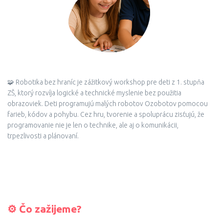
🧩 Robotika bez hraníc je zážitkový workshop pre deti z 1. stupňa
ZŠ, ktorý rozvíja logické a technické myslenie bez použitia
obrazoviek. Deti programujú malých robotov Ozobotov pomocou
farieb, kódov a pohybu. Cez hru, tvorenie a spoluprácu zisťujú, že
programovanie nie je len o technike, ale aj o komunikácii,
trpezlivosti a plánovaní.
⚙️ Čo zažijeme?