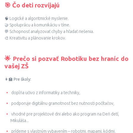
🎯 Čo deti rozvíjajú
🧠 Logické a algoritmické myslenie.
🤝 Spoluprácu a komunikáciu v tíme.
💬 Schopnosť analyzovať chyby a hľadať riešenia.
🎨 Kreativitu a plánovanie krokov.
🌟 Prečo si pozvať Robotiku bez hraníc do
vašej ZŠ
👩‍🏫
Pre školy:
dopĺňa učivo z informatiky a techniky,
podporuje digitálnu gramotnosť bez nutnosti počítačov,
vhodné pre projektové dni alebo ako program na Deň detí,
Mikuláša...
prídeme s vlastným vybavením – robotmi, mapami, kódmi.